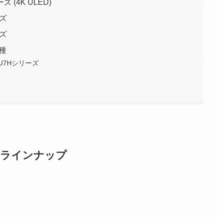
 (4K ULED)
ーズ
ーズ
機種
U7Hシリーズ
ビのラインナップ