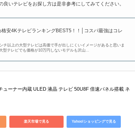
パの良いテレビをお探し方は是非参考にしてみてください。
め格安4KテレビランキングBEST5！！│コスパ最強はコレ
インチ以上の大型テレビは高価で手が出しにくいイメージがあると思いま
型テレビでも価格が10万円しないモデルも沢山...
Kチューナー内蔵 ULED 液晶 テレビ 50U8F 倍速パネル搭載 ネ
楽天市場で見る
Yahoo!ショッピングで見る