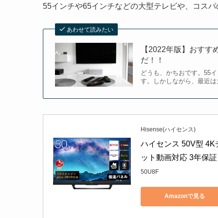
55インチや65インチなどの大型テレビや、コス
あわせて読みたい
【2022年版】おすす
だ！！
どうも、かちおです。55
す。しかしながら、最近は大
Hisense(ハイセンス)
ハイセンス 50V型 4
ット動画対応 3年保証
50U8F
Amazonで見る