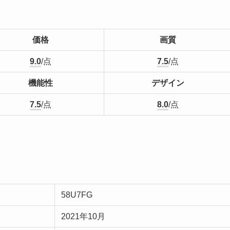
価格
画質
9.0
/点
7.5
/点
機能性
デザイン
7.5
/点
8.0
/点
58U7FG
2021年10月