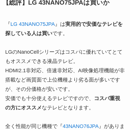
【総評】LG 43NANO75JPAは買いか
『
LG 43NANO75JPA
』は
実用的で安価なテレビを
探している人は買い
です。
LGのNanoCellシリーズはコスパに優れていてとて
もオススメできる液晶テレビ。
HDMI2.1非対応、倍速非対応、AI映像処理機能が非
搭載など画質面で上位機種より劣る面が多いです
が、その分価格が安いです。
安価でも十分使えるテレビですので、
コスパ重視
の方にオススメ
なテレビとなります。
全く性能が同じ機種で『
43NANO76JPA
』がありま