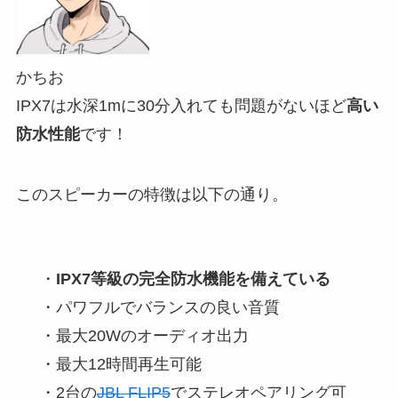
かちお
IPX7は水深1mに30分入れても問題がないほど
高い
防水性能
です！
このスピーカーの特徴は以下の通り。
・
IPX7等級の完全防水機能を備えている
・パワフルでバランスの良い音質
・最大20Wのオーディオ出力
・最大12時間再生可能
・2台の
JBL FLIP5
でステレオペアリング可