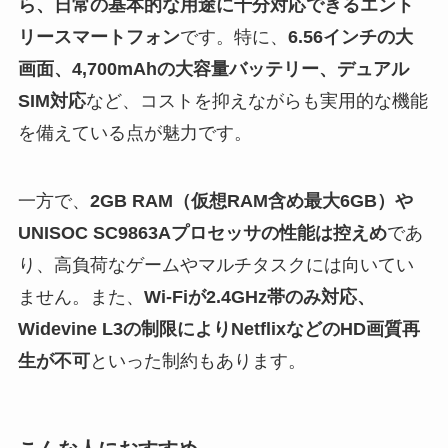
ら、日常の基本的な用途に十分対応できるエント
リースマートフォン
です。特に、
6.56インチの大
画面、4,700mAhの大容量バッテリー、デュアル
SIM対応
など、コストを抑えながらも実用的な機能
を備えている点が魅力です。
一方で、
2GB RAM（仮想RAM含め最大6GB）や
UNISOC SC9863Aプロセッサの性能は控えめ
であ
り、高負荷なゲームやマルチタスクには向いてい
ません。また、
Wi-Fiが2.4GHz帯のみ対応、
Widevine L3の制限によりNetflixなどのHD画質再
生が不可
といった制約もあります。