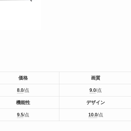
価格
画質
8.0
/点
9.0
/点
機能性
デザイン
9.5
/点
10.0
/点