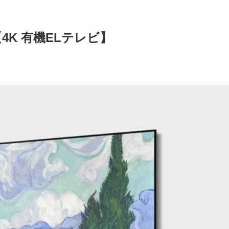
価【4K 有機ELテレビ】