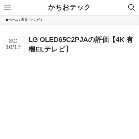
かちおテック
ホーム
家電
テレビ
LG OLED65C2PJAの評価【4K 有
2022
10/17
機ELテレビ】