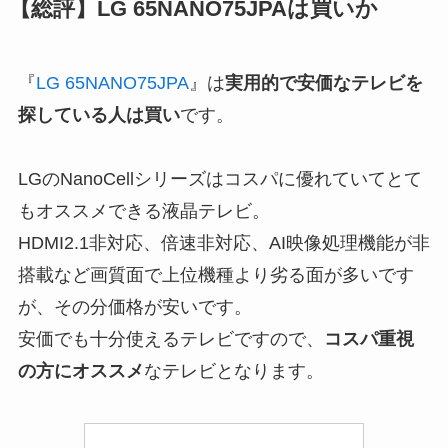
【総評】LG 65NANO75JPAは買いか
『
LG 65NANO75JPA
』は
実用的で安価なテレビを
探している人は買い
です。
LGのNanoCellシリーズはコスパに優れていてとて
もオススメできる液晶テレビ。
HDMI2.1非対応、倍速非対応、AI映像処理機能が非
搭載など画質面で上位機種より劣る面が多いです
が、その分価格が安いです。
安価でも十分使えるテレビですので、
コスパ重視
の方にオススメ
なテレビとなります。