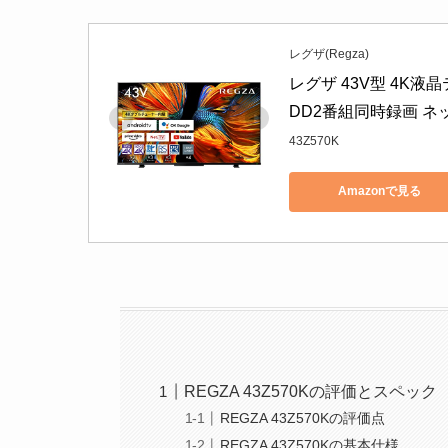
レグザ(Regza)
レグザ 43V型 4K液
DD2番組同時録画 ネッ
43Z570K
Amazonで見る
REGZA 43Z570Kの評価とスペック
REGZA 43Z570Kの評価点
REGZA 43Z570Kの基本仕様