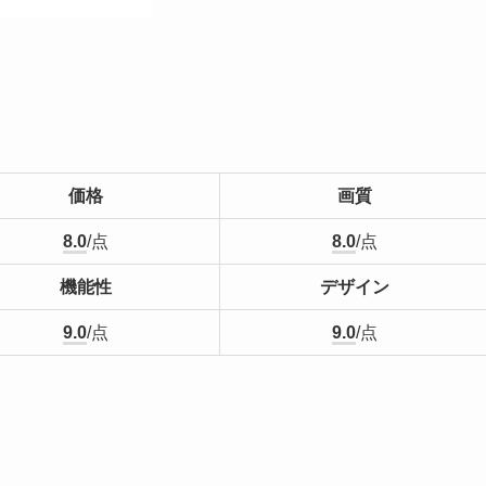
価格
画質
8.0
/点
8.0
/点
機能性
デザイン
9.0
/点
9.0
/点