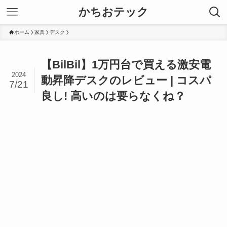
かちおテック
ホーム
家具
デスク
【BilBil】1万円台で買える激安電
2024
動昇降デスクのレビュー | コスパ
7/21
良し! 高いのは要らなくね？