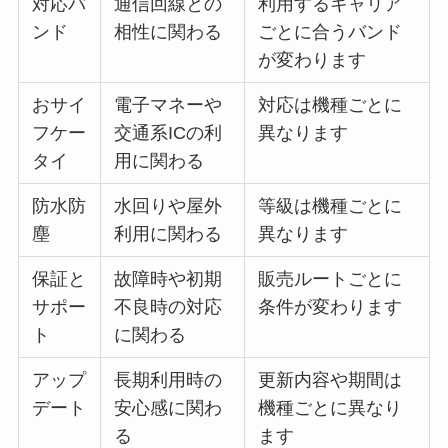
対応バ
通信回線との
利用するキャリア
ンド
相性に関わる
ごとに合うバンド
が変わります
おサイ
電子マネーや
対応は機種ごとに
フケー
交通系ICの利
異なります
タイ
用に関わる
防水防
水回りや屋外
等級は機種ごとに
塵
利用に関わる
異なります
保証と
故障時や初期
販売ルートごとに
サポー
不良時の対応
条件が変わります
ト
に関わる
アップ
長期利用時の
更新内容や期間は
デート
安心感に関わ
機種ごとに異なり
る
ます