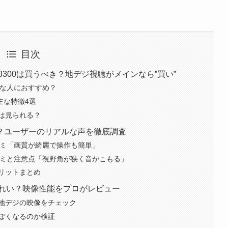
目次
32J300は買うべき？地デジ視聴がメインなら”買い”
｜どんな人におすすめ？
の主な特徴4選
）は見られる？
？ユーザーのリアルな声を徹底調査
判・口コミ「画質が綺麗で操作も簡単」
判・口コミと注意点「視野角が狭く音がこもる」
リットまとめ
当にきれい？映像性能をプロがレビュー
地デジの映像をチェック
ぽくなるのか検証