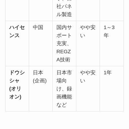
社パネ
ル製造
ハイセ
中国
国内サ
やや安
1～3
ンス
ポート
い
年
充実、
REGZ
A技術
ドウシ
日本
日本市
やや安
1年
シャ
(企画)
場向
い
(オリ
け、録
オン)
画機能
など