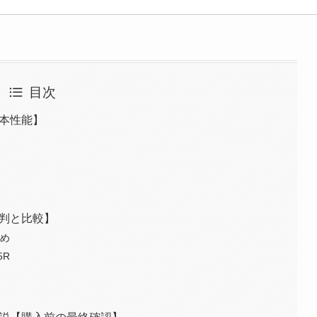
目次
基本性能】
評判と比較】
とめ
5R