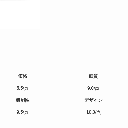
価格
画質
5.5
/点
9.0
/点
機能性
デザイン
9.5
/点
10.0
/点