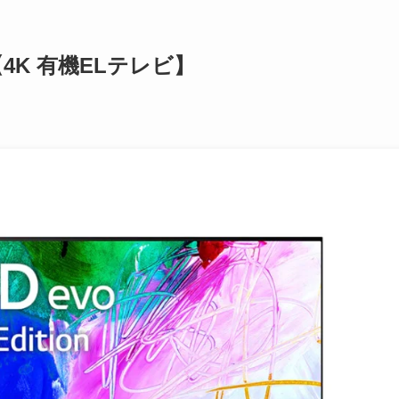
価【4K 有機ELテレビ】