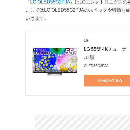
『
LG OLED55G2PJA
』はLGエレクトロニクスの
ここではLG OLED55G2PJAのスペックや
いきます。
LG
LG 55型 4Kチューナー
ル 黒
OLED55G2PJA
Amazonで見る