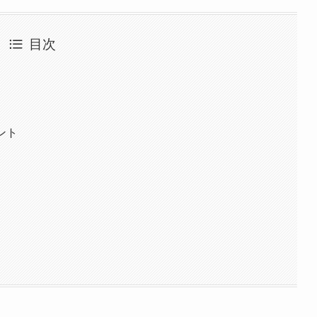
目次
イント