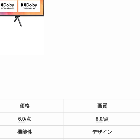
価格
画質
6.0
/点
8.0
/点
機能性
デザイン