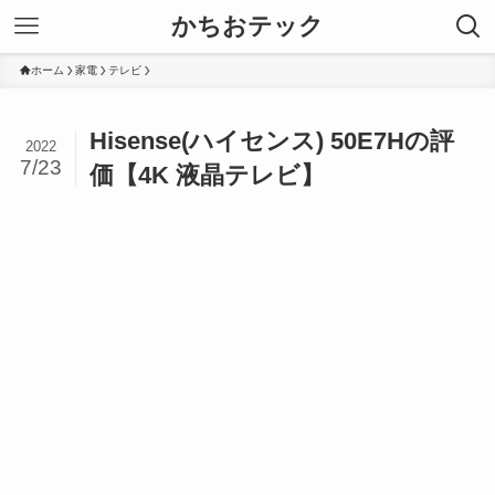
かちおテック
ホーム
家電
テレビ
Hisense(ハイセンス) 50E7Hの評
2022
7/23
価【4K 液晶テレビ】