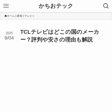
かちおテック
ホーム
家電
テレビ
TCLテレビはどこの国のメーカ
2025
9/04
ー？評判や安さの理由も解説