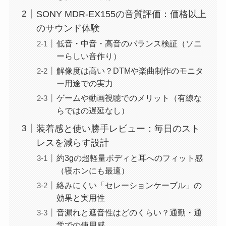
SONY MDR-EX155の音質評価：価格以上
のサウンド体験
低音・中音・高音のバランス検証（ソニ
ーらしい音作り）
解像度は高い？DTMや楽曲制作のモニタ
ー用途での実力
ゲームや動画視聴でのメリット（有線な
らではの遅延なし）
装着感と使い勝手レビュー：毎日のスト
レスを減らす設計
約3gの超軽量ボディと耳へのフィット感
（寝ホンにも最適）
絡みにくい「セレーションケーブル」の
効果と実用性
音漏れと遮音性はどのくらい？通勤・通
学での使用感