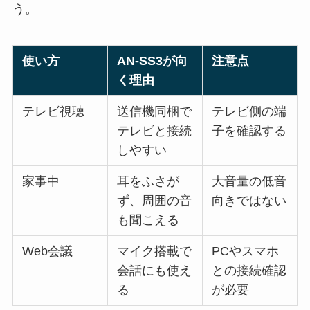
う。
使い方
AN-SS3が向
注意点
く理由
テレビ視聴
送信機同梱で
テレビ側の端
テレビと接続
子を確認する
しやすい
家事中
耳をふさが
大音量の低音
ず、周囲の音
向きではない
も聞こえる
Web会議
マイク搭載で
PCやスマホ
会話にも使え
との接続確認
る
が必要