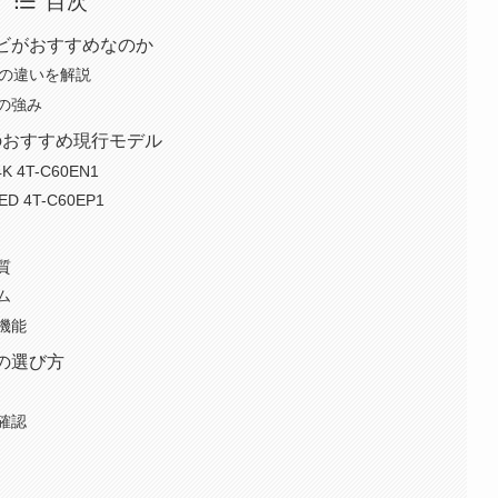
目次
ビがおすすめなのか
感の違いを解説
の強み
)のおすすめ現行モデル
4T-C60EN1
D 4T-C60EP1
力
質
ム
機能
の選び方
確認