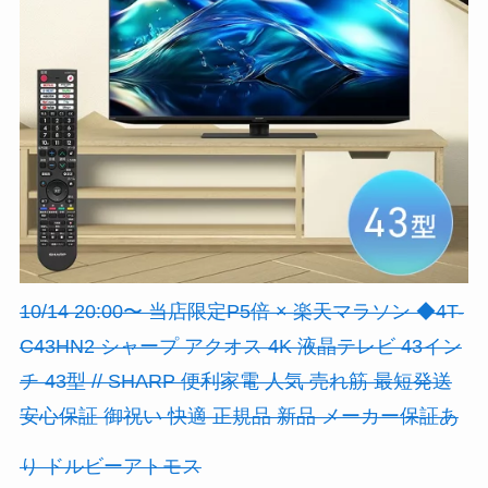
10/14 20:00〜 当店限定P5倍 × 楽天マラソン ◆4T-
C43HN2 シャープ アクオス 4K 液晶テレビ 43イン
チ 43型 // SHARP 便利家電 人気 売れ筋 最短発送
安心保証 御祝い 快適 正規品 新品 メーカー保証あ
り ドルビーアトモス