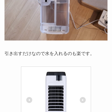
引き出すだけなので水を入れるのも楽です。