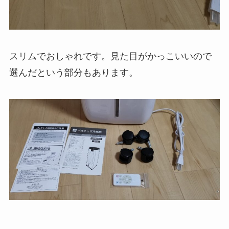
スリムでおしゃれです。見た目がかっこいいので
選んだという部分もあります。