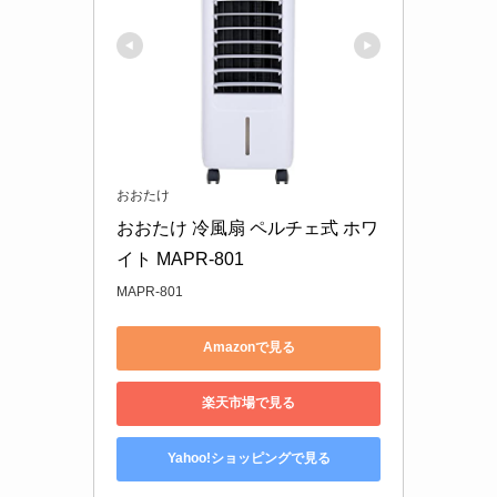
おおたけ
おおたけ 冷風扇 ペルチェ式 ホワ
イト MAPR-801
MAPR-801
Amazonで見る
楽天市場で見る
Yahoo!ショッピングで見る