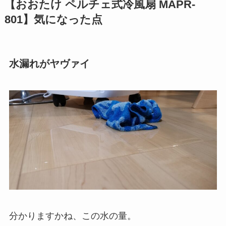
【おおたけ ペルチェ式冷風扇 MAPR-
801】気になった点
水漏れがヤヴァイ
分かりますかね、この水の量。