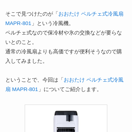
そこで見つけたのが「
おおたけ ペルチェ式冷風扇
MAPR-801
」という冷風機。
ペルチェ式なので保冷材や氷の交換などが要らな
いとのこと。
通常の冷風扇よりも高価ですが便利そうなので購
入してみました。
ということで、今回は「
おおたけ ペルチェ式冷風
扇 MAPR-801
」についてご紹介します。