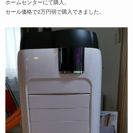
ホームセンターにて購入。
セール価格で2万円弱で購入できました。