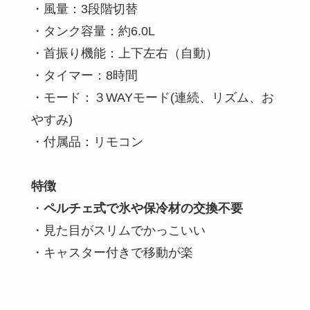
・風量：3段階切替
・タンク容量：約6.0L
・首振り機能：上下左右（自動）
・タイマー：8時間
・モード：３WAYモード(連続、リズム、お
やすみ)
・付属品：リモコン
特徴
・
ペルチェ式で氷や保冷材の交換不要
・見た目がスリムでかっこいい
・キャスター付きで移動が楽