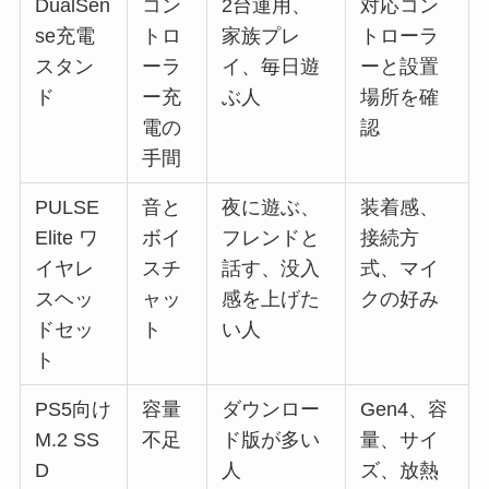
DualSen
コン
2台運用、
対応コン
se充電
トロ
家族プレ
トローラ
スタン
ーラ
イ、毎日遊
ーと設置
ド
ー充
ぶ人
場所を確
電の
認
手間
PULSE
音と
夜に遊ぶ、
装着感、
Elite ワ
ボイ
フレンドと
接続方
イヤレ
スチ
話す、没入
式、マイ
スヘッ
ャッ
感を上げた
クの好み
ドセッ
ト
い人
ト
PS5向け
容量
ダウンロー
Gen4、容
M.2 SS
不足
ド版が多い
量、サイ
D
人
ズ、放熱