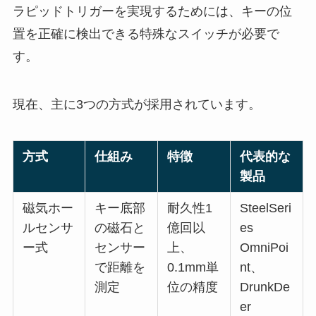
ラピッドトリガーを実現するためには、キーの位
置を正確に検出できる特殊なスイッチが必要で
す。
現在、主に3つの方式が採用されています。
方式
仕組み
特徴
代表的な
製品
磁気ホー
キー底部
耐久性1
SteelSeri
ルセンサ
の磁石と
億回以
es
ー式
センサー
上、
OmniPoi
で距離を
0.1mm単
nt、
測定
位の精度
DrunkDe
er