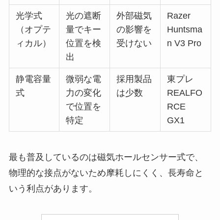
光学式
光の遮断
外部磁気
Razer
（オプテ
量でキー
の影響を
Huntsma
ィカル）
位置を検
受けない
n V3 Pro
出
静電容量
微弱な電
採用製品
東プレ
式
力の変化
は少数
REALFO
で位置を
RCE
特定
GX1
最も普及しているのは磁気ホールセンサー式で、
物理的な接点がないため摩耗しにくく、長寿命と
いう利点があります。