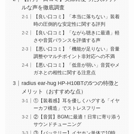
ルな声を徹底調査
【良い口コミ】「本当に落ちない」装着
時の圧倒的な安定性に関する評判
【良い口コミ】「ながら聴きに最適」軽
さや音質バランスを評価する声
【悪い口コミ】「機能が足りない」音量
調整やマルチポイント非対応への不満
【悪い口コミ】「低音が弱い」音質やメ
ガネとの相性に関する注意点
radius ear-hug HP-H10BTの5つの特徴と
メリット（おすすめな点）
①【装着感】耳を優しくハグする「イヤ
ーカフ構造」でストレスフリー
②【音質】BGMに最適！日常に寄り添う
サウンドチューニング
③【バッテリー】イヤホン単体で10時