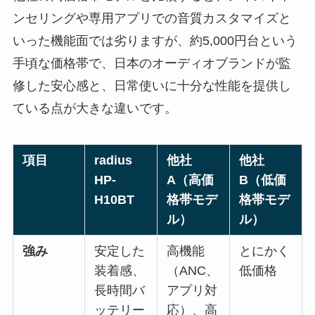
ンセリングや専用アプリでの音質カスタマイズと
いった機能面では劣りますが、約5,000円台という
手頃な価格帯で、日本のオーディオブランドが監
修した安心感と、日常使いに十分な性能を提供し
ている点が大きな違いです。
項目
radius
他社
他社
HP-
A（高価
B（低価
H10BT
格帯モデ
格帯モデ
ル）
ル）
強み
安定した
高機能
とにかく
装着感、
（ANC、
低価格
長時間バ
アプリ対
ッテリー
応）、高