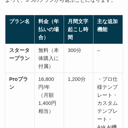
プラン名
料金（年
月間文字
主な追加
払いの場
起こし時
機能
合）
間
スタータ
無料（本
300分
–
ープラン
体購入に
付属）
Proプラ
16,800
1,200分
・プロ仕
ン
円/年
様テンプ
（月額
レート・
1,400円
カスタム
相当）
テンプレ
ート・
Ask AI機