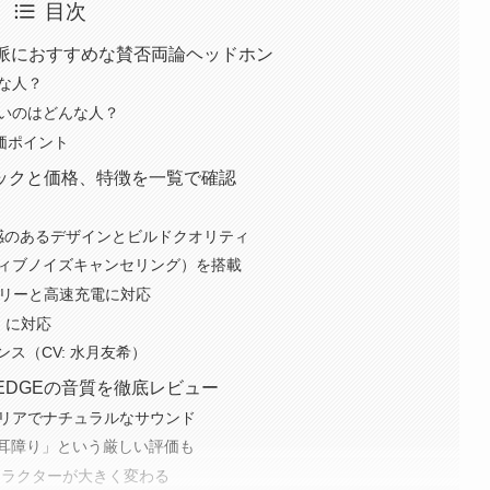
目次
視派におすすめな賛否両論ヘッドホン
んな人？
ないのはどんな人？
価ポイント
のスペックと価格、特徴を一覧で確認
感のあるデザインとビルドクオリティ
ティブノイズキャンセリング）を搭載
テリーと高速充電に対応
」に対応
ス（CV: 水月友希）
) EDGEの音質を徹底レビュー
クリアでナチュラルなサウンド
耳障り」という厳しい評価も
ャラクターが大きく変わる