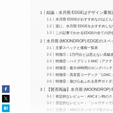
結論：水月雨 EDGEはデザイン重
水月雨 EDGEがおすすめなのはど
逆に、水月雨 EDGEをおすすめし
この記事でわかるEDGEの全ての評
水月雨 (MOONDROP) EDGE
主要スペックと価格一覧表
特徴①：1万円台とは思えない高級
特徴②：ハイブリッドANC（アク
特徴③：最大48時間のロングバッ
特徴④：高音質コーデック「LDAC
特徴⑤：遊び心あふれる音声ガイダン
【賛否両論】水月雨 (MOONDROP
肯定的なレビュー：ANCオン時の
否定的なレビュー：「シャウティで
注意点：ANCのオン/オフで音のキ