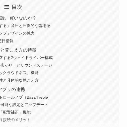
目次
解説：結論、買いなのか？
する」音圧と圧倒的な臨場感
ンプデザインの魅力
発売日情報
ンルと聞こえ方の特徴
立する2ウェイドライバー構成
「音の広がり」とサウンドステージ
ックラウドネス」機能
性と具体的な聴こえ方
アプリの連携
ルノブ（Bass/Treble）
oth」で可能な設定とアップデート
「配置補正」機能
UX有線接続のメリット