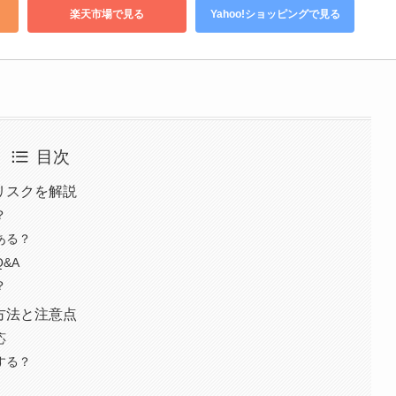
楽天市場で見る
Yahoo!ショッピングで見る
目次
とリスクを解説
？
ある？
Q&A
？
な方法と注意点
応
結する？