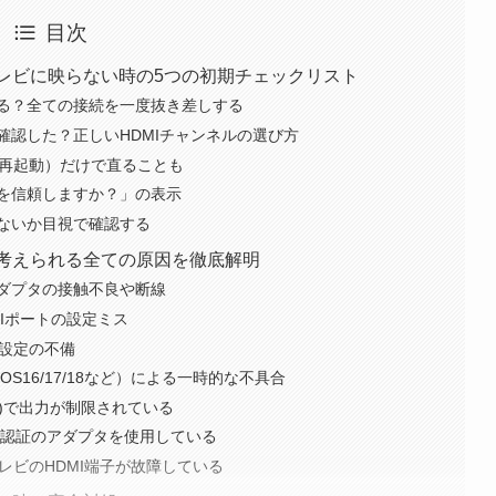
目次
がテレビに映らない時の5つの初期チェックリスト
る？全ての接続を一度抜き差しする
確認した？正しいHDMIチャンネルの選び方
す（再起動）だけで直ることも
を信頼しますか？」の表示
ないか目視で確認する
い！考えられる全ての原因を徹底解明
ダプタの接触不良や断線
Iポートの設定ミス
や設定の不備
OS16/17/18など）による一時的な不具合
P)で出力が制限されている
i非認証のアダプタを使用している
テレビのHDMI端子が故障している