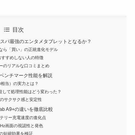
目次
ー総評：コスパ最強のエンタメタブレットとなるか？
なら「買い」の正統進化モデル
な人・おすすめしない人の特徴
ーのリアルな口コミまとめ
ntutuベンチマーク性能を解説
y 7300相当）の実力とは？
+と比較して処理性能はどう変わった？
作のサクサク感と安定性
y Tab A9+の違いを徹底比較
ッテリー充電速度の進化点
0Hz画面の視認性と発色
間の短縮効果を検証