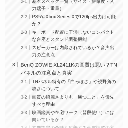
基本スペック一覧（サイズ・解像度・入
力端子・重量）
PS5やXbox Series Xで120fps出力は可能
か？
キーボード配置に干渉しないコンパクト
な台座とスタンド調整機能
スピーカーは内蔵されているか？音声出
力の注意点
BenQ ZOWIE XL2411Kの画質は悪い？TN
パネルの注意点と真実
TNパネル特有の「白っぽさ」や視野角の
狭さについて
画質の綺麗さよりも「勝つこと」を優先
すべき理由
映画鑑賞や在宅ワーク（普段使い）には
向いているか？
初期設定の色味を改善する画質調整の方