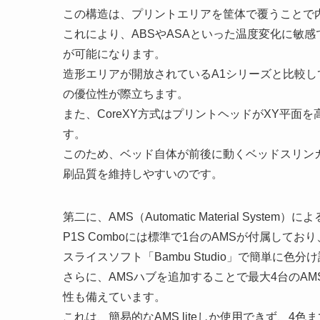
この構造は、プリントエリアを筐体で覆うことで
これにより、ABSやASAといった温度変化に敏
が可能になります。
造形エリアが開放されているA1シリーズと比較
の優位性が際立ちます。
また、CoreXY方式はプリントヘッドがXY平面
す。
このため、ベッド自体が前後に動くベッドスリン
刷品質を維持しやすいのです。
第二に、AMS（Automatic Material Sys
P1S Comboには標準で1台のAMSが付属して
スライスソフト「Bambu Studio」で簡単に
さらに、AMSハブを追加することで最大4台のA
性も備えています。
これは、簡易的なAMS liteしか使用できず、4