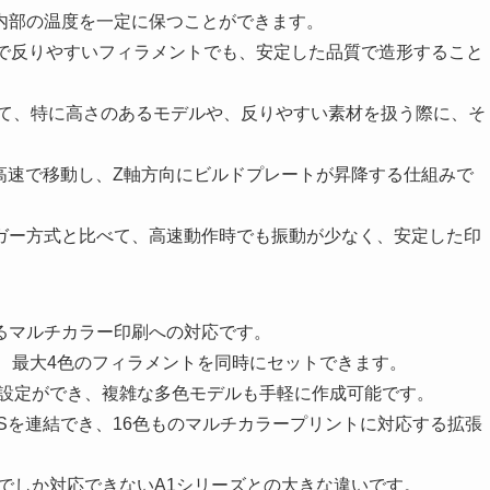
内部の温度を一定に保つことができます。
感で反りやすいフィラメントでも、安定した品質で造形すること
して、特に高さのあるモデルや、反りやすい素材を扱う際に、そ
を高速で移動し、Z軸方向にビルドプレートが昇降する仕組みで
ガー方式と比べて、高速動作時でも振動が少なく、安定した印
tem）によるマルチカラー印刷への対応です。
おり、最大4色のフィラメントを同時にセットできます。
色分け設定ができ、複雑な多色モデルも手軽に作成可能です。
MSを連結でき、16色ものマルチカラープリントに対応する拡張
色までしか対応できないA1シリーズとの大きな違いです。