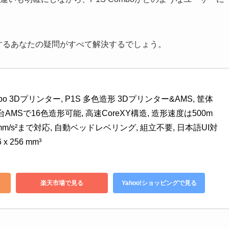
boに関するあなたの疑問がすべて解決するでしょう。
Combo 3Dプリンター, P1S 多色造形 3Dプリンター&AMS, 筐体
台AMSで16色造形可能, 高速CoreXY構造, 造形速度は500m
mm/s²まで対応, 自動ベッドレベリング, 組立不要, 日本語UI対
 x 256 mm³
楽天市場で見る
Yahoo!ショッピングで見る