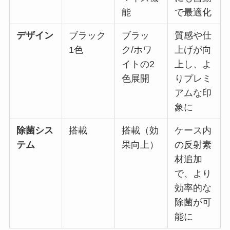
能
で最適化
デザイン
ブラック
ブラッ
質感や仕
1色
ク/ホワ
上げが向
イトの2
上し、よ
色展開
りプレミ
アムな印
象に
除菌シス
搭載
搭載（効
ケース内
テム
果向上）
の反射素
材追加
で、より
効率的な
除菌が可
能に