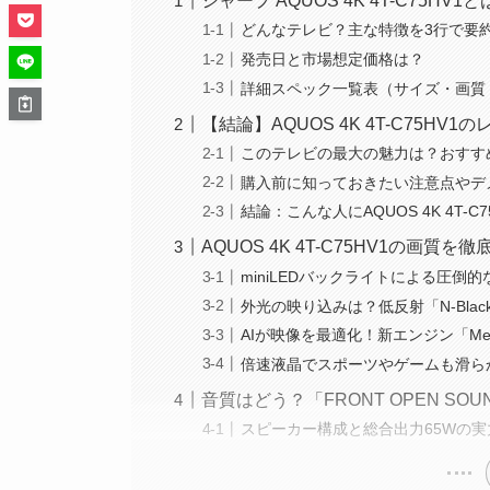
シャープ AQUOS 4K 4T-C75H
どんなテレビ？主な特徴を3行で要
発売日と市場想定価格は？
詳細スペック一覧表（サイズ・画質
【結論】AQUOS 4K 4T-C75H
このテレビの最大の魅力は？おすす
購入前に知っておきたい注意点やデ
結論：こんな人にAQUOS 4K 4T-C
AQUOS 4K 4T-C75HV1の画質を
miniLEDバックライトによる圧倒
外光の映り込みは？低反射「N-Blac
AIが映像を最適化！新エンジン「Meda
倍速液晶でスポーツやゲームも滑ら
音質はどう？「FRONT OPEN SOU
スピーカー構成と総合出力65Wの実