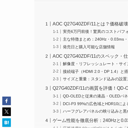
AOC Q27G40ZDF/11とは？価格
実売6万円前後！驚異のコストパフ
主な特徴まとめ：240Hz・0.03m
発売日と購入可能な店舗情報
AOC Q27G40ZDF/11のスペック
解像度・リフレッシュレート・サイ
接続端子（HDMI 2.0・DP 1.4）
サイズと重量：スタンド込みの設置
Q27G40ZDF/11の画質を評価！Q
QD-OLEDと従来の液晶・OLED
DCI-P3 99%の広色域とHDR10
ハーフグレアパネルの映り込みと黒
ゲーム性能を徹底分析：240Hzと0.