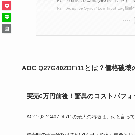
応答速度0.03ms(GtG)がもたら
Adaptive SyncとLow Input 
AOC Q27G40ZDF/11とは？価格
実売6万円前後！驚異のコストパフォ
AOC Q27G40ZDF/11の最大の特徴は、何と
発売時の実売価格は約59,800円（税込）前後と