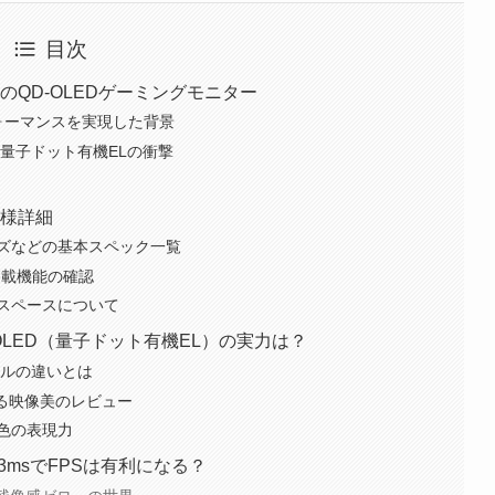
目次
破壊のQD-OLEDゲーミングモニター
ォーマンスを実現した背景
s・量子ドット有機ELの衝撃
・仕様詳細
ズなどの基本スペック一覧
と搭載機能の確認
スペースについて
D-OLED（量子ドット有機EL）の実力は？
パネルの違いとは
による映像美のレビュー
色の表現力
03msでFPSは有利になる？