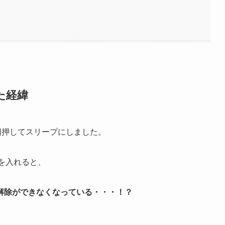
た経緯
一回押してスリープにしました。
源を入れると、
解除ができなくなっている・・・！？