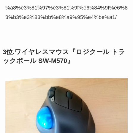
%a8%e3%81%97%e3%81%9f%e6%84%9f%e6%8
3%b3%e3%83%bb%e8%a9%95%e4%be%a1/
3位.ワイヤレスマウス『ロジクール トラ
ックボール SW-M570』